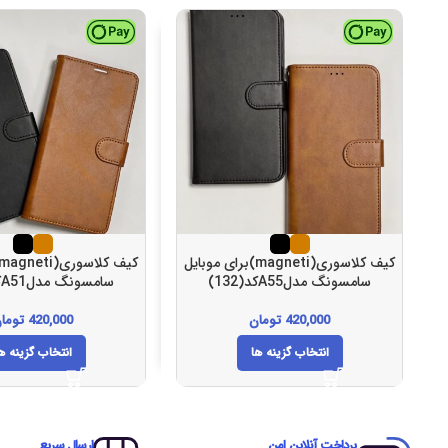
کیف کلاسوری(magneti)برای موبایل
سامسونگ مدلA55کد(132)
سامسونگ مدلA51کد(129)
420,000
تومان
420,000
توما
انتخاب گزینه ها
انتخاب گزینه ه
پرداخت آنلاین امن
ارسال سریع