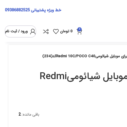
خط ویژه پشتیبانی
09386882525
0
0
تومان
ورود / ثبت نام
کیف کلاسوری(magneti)برای موبایل شیائومیRedmi
باقی مانده:
2