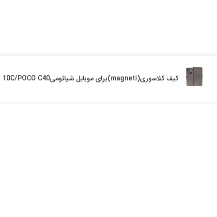
کیف کلاسوری(magneti)برای موبایل شیائومیRedmi 10C/POCO C40کد(234)