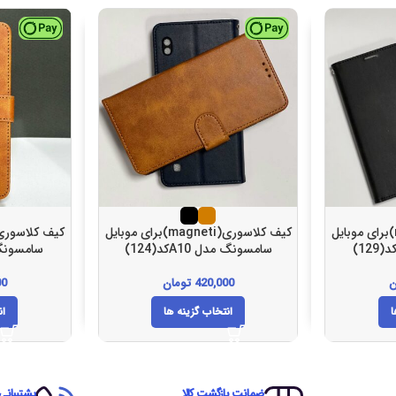
کیف کلاسوری(magneti)برای موبایل
کیف کلاسوری(magneti)برای موبایل
سامسونگ مدل A10کد(124)
سامسونگ مدل1
ن
420,000
تومان
00
ا
انتخاب گزینه ها
ان
ضمانت بازگشت کالا
پشتیبانی