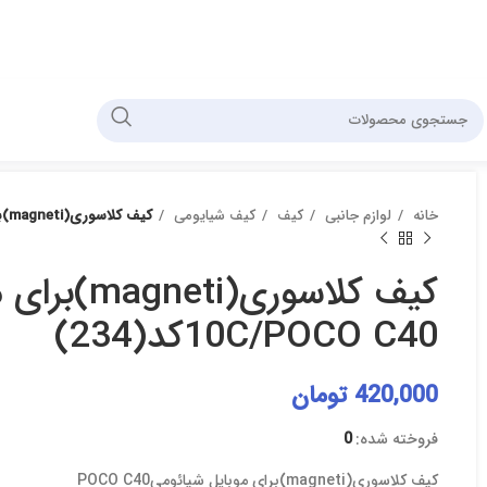
خانه
لوازم جانبی
کیف
کیف شیایومی
کیف کلاسوری(magneti)برای موبایل شیائومیRedmi 10C/POCO C40کد(234)
10C/POCO C40کد(234)
420,000
تومان
فروخته شده:
0
کیف کلاسوری(magneti)برای موبایل شیائومیPOCO C40