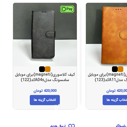
کیف کلاسوری(magneti)برای موبایل
کیف کلاسوری(magneti)برای موبایل
A1کد(123)
سامسونگ مدلA04sکد(122)
س
420,0
تومان
420,000
تومان
تخاب گزینه ها
انتخاب گزینه ها
 پاسخ‌گو
ارسال هدیه