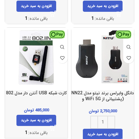
افزودن به سبد خرید
افزودن به سبد خرید
باقی مانده:
1
باقی مانده:
1
دانگل وایرلس برند نیتو مدل NN22
کارت شبکه USB آنتن دار مدل 802
(پشتیبانی از WiFi 5G و
DLNA/AirPlay)
485,000
تومان
2,750,000
تومان
افزودن به سبد خرید
باقی مانده:
1
افزودن به سبد خرید