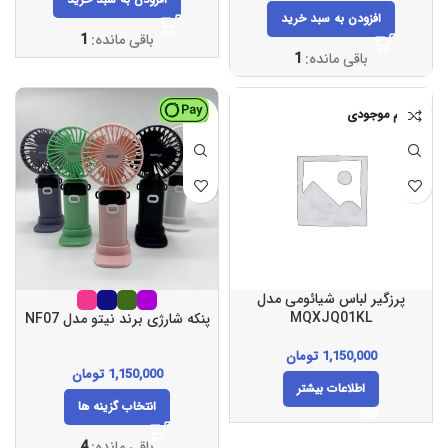
افزودن به سبد خرید
باقی مانده:
1
باقی مانده:
1
اتمام موجودی
پرزگیر لباس شیائومی مدل
MQXJQ01KL
پنکه شارژی برند نیتو مدل NF07
1,150,000
تومان
1,150,000
تومان
اطلاعات بیشتر
انتخاب گزینه ها
باقی مانده:
4