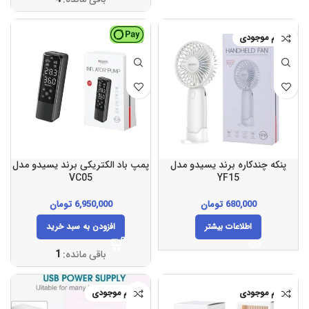
اتمام موجودی
پنکه چندکاره برند یسیدو مدل
پمپ باد الکتریکی برند یسیدو مدل
VC05
YF15
680,000
تومان
6,950,000
تومان
اطلاعات بیشتر
افزودن به سبد خرید
باقی مانده:
1
اتمام موجودی
اتمام موجودی