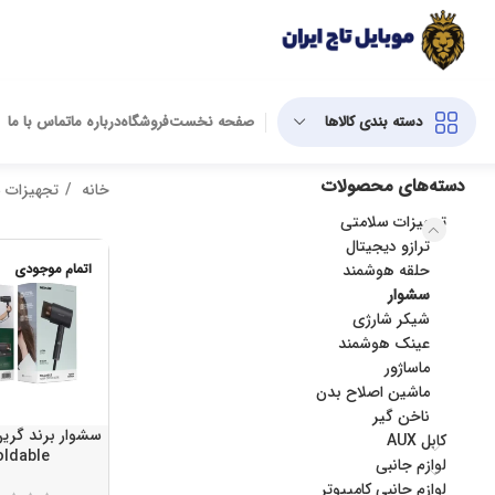
دسته بندی کالاها
صفحه نخست
فروشگاه
درباره ما
تماس با ما
دسته‌های محصولات
خانه
تجهیزات 
تجهیزات سلامتی
ترازو دیجیتال
حلقه هوشمند
اتمام موجودی
سشوار
شیکر شارژی
عینک هوشمند
ماساژور
ماشین اصلاح بدن
ناخن گیر
سشوار برند گرین
کابل AUX
oldable
لوازم جانبی
لوازم جانبی کامپیوتر