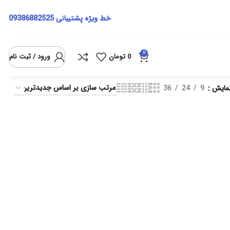
خط ویژه پشتیبانی
09386882525
0
0
تومان
ورود / ثبت نام
مایش
9
24
36