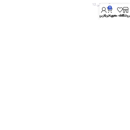
همه روزه 8 صبح الی 12
0
روشگاه
علاقه مندی
سبد خرید
حساب کاربری من
تمامی حقوق مادی و معنوی این سایت متعلق به موبایل تاج ایران می باشد.
خط ویژه پشتیبانی
09386882525