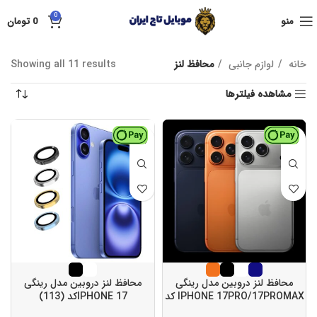
0
منو
0
تومان
خانه
لوازم جانبی
محافظ لنز
Showing all 11 results
مشاهده فیلترها
محافظ لنز دروبین مدل رینگی
محافظ لنز دروبین مدل رینگی
IPHONE 17PRO/17PROMAX کد
IPHONE 17کد (113)
(114)