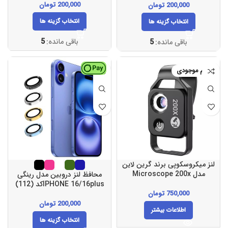
200,000
تومان
200,000
تومان
انتخاب گزینه ها
انتخاب گزینه ها
باقی مانده:
5
باقی مانده:
5
اتمام موجودی
لنز میکروسکوپی برند گرین لاین
مدل Microscope 200x
محافظ لنز دروبین مدل رینگی
IPHONE 16/16plusکد (112)
750,000
تومان
200,000
تومان
اطلاعات بیشتر
انتخاب گزینه ها