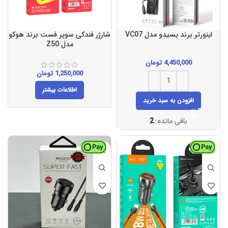
اینورتر برند یسیدو مدل VC07
شارژر فندکی سوپر فست برند هوکو
مدل Z50
4,450,000
تومان
1,250,000
تومان
اطلاعات بیشتر
افزودن به سبد خرید
باقی مانده:
2