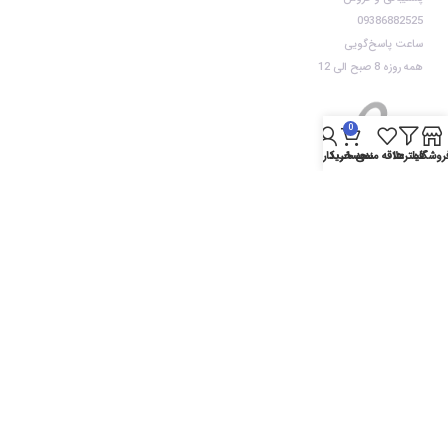
09386882525
ساعت پاسخ‌گویی
همه روزه 8 صبح الی 12
0
روشگاه
فیلترها
علاقه مندی
سبد خرید
حساب کاربری من
تمامی حقوق مادی و معنوی این سایت متعلق به موبایل تاج ایران می باشد.
خط ویژه پشتیبانی
09386882525