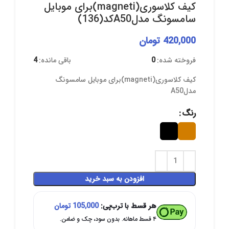
کیف کلاسوری(magneti)برای موبایل
سامسونگ مدلA50کد(136)
420,000
تومان
فروخته شده:
0
باقی مانده:
4
کیف کلاسوری(magneti)برای موبایل سامسونگ
مدلA50
رنگ
افزودن به سبد خرید
هر قسط با ترب‌پی:
105,000
تومان
۴ قسط ماهانه. بدون سود، چک و ضامن.