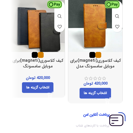
کیف کلاسوری(magneti)برای
کیف کلاسوری(magneti)برای
موبایل سامسونگ مدل
موبایل سامسونگ
A70کد(138)
مدلJ4PLUSکد(137)
420,000
تومان
420,000
تومان
انتخاب گزینه ها
انتخاب گزینه ها
پرداخت آنلاین امن
پرداخت با کارت‌های شتاب