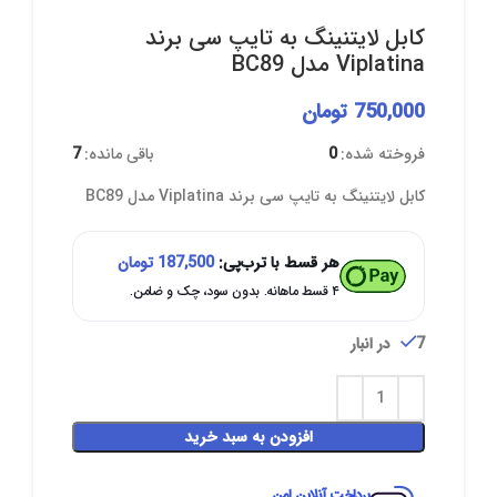
کابل لایتنینگ به تایپ سی برند
Viplatina مدل BC89
750,000
تومان
فروخته شده:
0
باقی مانده:
7
کابل لایتنینگ به تایپ سی برند Viplatina مدل BC89
هر قسط با ترب‌پی:
187,500
تومان
۴ قسط ماهانه. بدون سود، چک و ضامن.
7 در انبار
افزودن به سبد خرید
پرداخت آنلاین امن