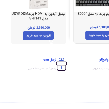
xp مدل 8000f
تبدیل آیفون به HDMI برندJOYROOM
مدل S-H141
1,100,
تومان
2,550,000
تومان
دن به سبد خرید
افزودن به سبد خرید
 پاسخ‌گو
ارسال هدیه
 و مشاوره فروش
ارسال کالا به صورت کادویی