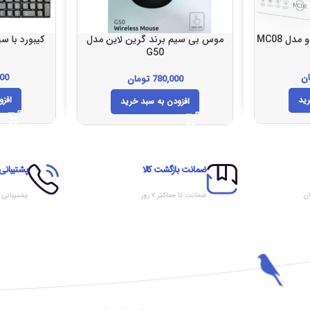
دل MC08
موس بی سیم برند گرین لاین مدل
کیبورد با سیم برند 
G50
ن
000
780,000
تومان
رید
افزو
افزودن به سبد خرید
ضمانت بازگشت کالا
پشتیبانی
ان
ضمانت تا حداکثر ۷ روز
پشتیبانی