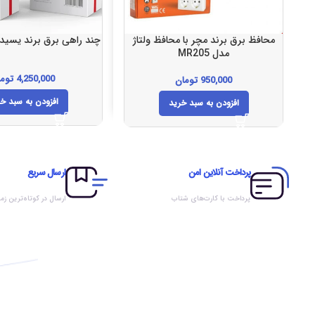
محافظ برق برند مچر با محافظ ولتاژ
چند راهی برق برند یسیدو م
مدل MR205
4,250,000
توما
950,000
تومان
افزودن به سبد خ
افزودن به سبد خرید
پرداخت آنلاین امن
ارسال سریع
پرداخت با کارت‌های شتاب
ارسال در کوتاه‌ترین زم