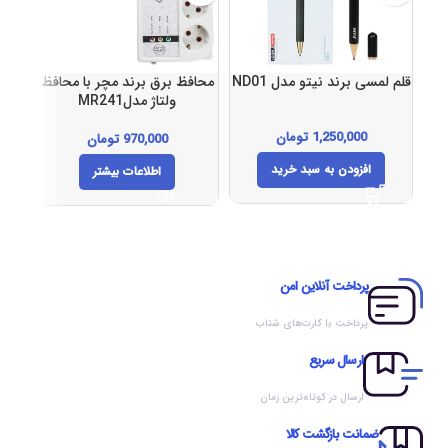
قلم لمسی برند نیتو مدل ND01
محافظ برق برند مچر با محافظ
چند 
ولتاژ مدلMR241
1,250,000
تومان
970,000
تومان
افزودن به سبد خرید
اطلاعات بیشتر
پرداخت آنلاین امن
پرداخت با کارت‌های شتاب
ارسال سریع
ارسال در کوتاه‌ترین زمان
ضمانت بازگشت کالا