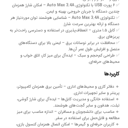
✅ ۶ پورت USB با تکنولوژی Auto Max 3.4A – امکان شارژ همزمان
چندین دستگاه با جریان خروجی بهینه و ایمن.
✅ تکنولوژی Auto Max 3.4A – شناسایی هوشمند توان موردنیاز هر
دستگاه و ارائه بهترین سرعت شارژ.
✅ کابل ۱.۵ متری – انعطاف‌پذیری در استفاده و دسترسی راحت‌تر به
پریزهای برق.
✅ محافظت در برابر نوسانات برق – ایمنی بالا برای دستگاه‌های
متصل و افزایش طول عمر آن‌ها.
✅ طراحی کم‌حجم و سبک – ایده‌آل برای میز کار، اتاق خواب و
محیط‌های حرفه‌ای.
کاربردها
🔹 دفاتر کاری و محیط‌های اداری – تأمین برق همزمان کامپیوتر،
پرینتر و سایر تجهیزات اداری.
🔹 استفاده خانگی و مدیریت کابل‌ها – ایده‌آل برای شارژ گوشی،
تبلت، هدفون و سایر گجت‌های هوشمند.
🔹 مناسب برای دانشجویان و مسافران – اندازه مناسب برای میز
مطالعه و قابل‌حمل برای استفاده در سفر.
🔹 کاربران حرفه‌ای و گیمرها – امکان اتصال همزمان کنسول بازی،