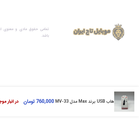
تمامی حقوق مادی و معنوی ای
باشد.
760,000
تومان
هاب USB برند Max مدل MV-33
در انبار مو