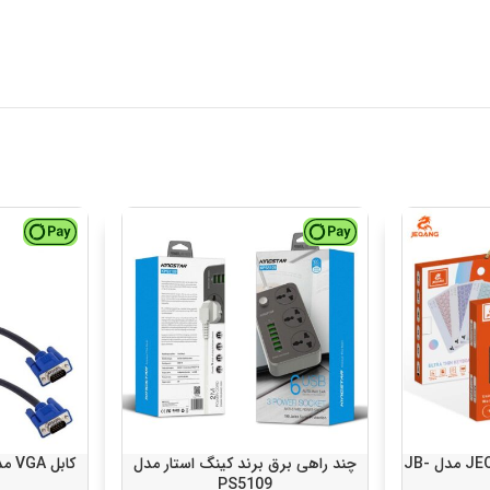
کیبورد بلوتوث برند JEQANG مدل JB-
چند راهی برق برند کینگ استار مدل
کابل VGA مدل MR-101 طول 3 متر
PS5109