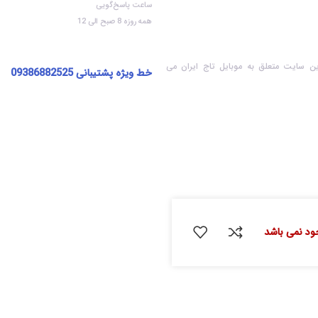
ساعت پاسخ‌گویی
همه روزه 8 صبح الی 12
ن سایت متعلق به موبایل تاج ایران می
خط ویژه پشتیبانی
09386882525
جود نمی باشد