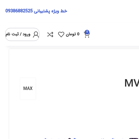
خط ویژه پشتیبانی
09386882525
0
0
تومان
ورود / ثبت نام
MAX