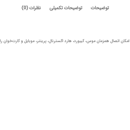
توضیحات
توضیحات تکمیلی
نظرات (0)
ب USB مکس مدل MV-33 با یک پورت USB 3.0 و سه پورت USB 2.0، امکان اتصال همزمان موس، کیبورد، هارد اکسترنال، پر