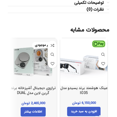
توضیحات تکمیلی
نظرات (0)
محصولات مشابه
اتمام موجودی
عینک هوشمند برند یسیدو مدل
ترازوی دیجیتال آشپزخانه برند
شیک
IO35
گرین لاین مدل DUAL
KITCHEN SCALE
6,150,000
تومان
2,465,000
تومان
افزودن به سبد خرید
اطلاعات بیشتر