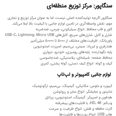
سنگاپور: مرکز توزیع منطقه‌ای
سنگاپور اگرچه تولیدکننده اصلی نیست، اما به عنوان مرکز توزیع و تجاری
مهم، نقش واسطه‌گری در تامین لوازم جانبی با کیفیت بالا ایفا می‌کند.
کاور و قاب محافظ: انواع سیلیکونی، چرمی، ضدضربه
شارژر و کابل: شارژرهای سریع، کابل‌های USB-C، Lightning، Micro USB
پاوربانک: ظرفیت‌های مختلف از ۵۰۰۰ تا ۵۰۰۰۰ میلی‌آمپر
هندزفری و ایرپاد: سیمی، بی‌سیم، اسپرت، استودیویی
پایه نگهدارنده: پایه‌های رومیزی، خودرو، دیواری
محافظ صفحه: شیشه‌ای، پلاستیکی، ضدجاسوسی
کیف و کوله: انواع کیف دستی، کوله پشتی، کمری
لوازم جانبی کامپیوتر و لپ‌تاپ
کیبورد و ماوس: مکانیکی، گیمینگ، بی‌سیم، ارگونومیک
مانیتور و نمایشگر: انواع سایز و رزولوشن
هدفون و اسپیکر: گیمینگ، استودیویی، پرتابل
وب‌کم: HD، 4K، با قابلیت‌های پیشرفته
کارت حافظه و فلش: انواع ظرفیت و سرعت
هاب USB: انواع پورت‌ها و قابلیت‌ها