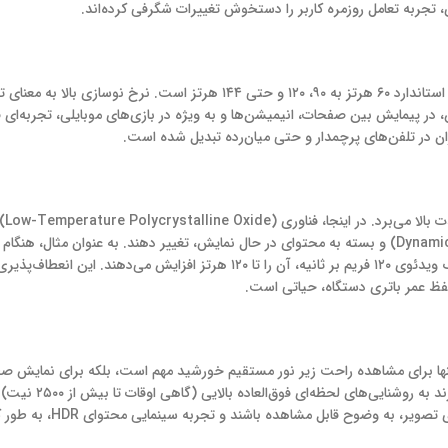
تجربه تعامل روزمره کاربر را دستخوش تغییرات شگرفی کرده‌اند.
​یکی از تأثیرگذارترین پیشرفت‌ها، افزایش نرخ نوسازی (Refresh Rate) از استاندارد ۶۰ هرتز به ۹۰، ۱۲۰ و حتی ۱۴۴ هرتز است. ن
 در پیمایش بین صفحات، انیمیشن‌ها و به ویژه در بازی‌های موبایلی، تجربه‌ای فو
بران در تلفن‌های پرچمدار و حتی میان‌رده تبدیل شده است.
می‌شود. نمایشگرهای LTPO می‌توانند نرخ نوسازی خود را به صورت پویا (Dynamic) و بسته به محتوای در حال نمایش، تغییر دهند. به عنوان 
عکس ثابت، نرخ نوسازی را تا ۱ هرتز کاهش می‌دهند و در هنگام تماشای یک ویدئوی ۱۲۰ فریم بر ثانیه، آن را تا ۱۲۰ هرتز افزایش
 حفظ عمر باتری دستگاه، حیاتی است.
نه تنها برای مشاهده راحت زیر نور مستقیم خورشید مهم است، بلکه برای نمایش 
HDR (High Dynamic Range) نیز ضروری است. نما
وح قابل مشاهده باشند و تجربه سینمایی محتوای HDR، به طور کامل حفظ شود.