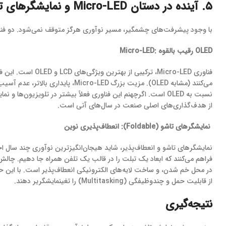
۵. آینده در دستان Micro-LED و نمایشگرهای تاشو
​با وجود پیشرفت‌های چشمگیر، مسیر نوآوری هرگز متوقف نمی‌شود. دو فناو
Micro-LED: رقیب بالقوه OLED
نسبت به OLED است. اگرچهنم این فناوری فعلاً بیشتر در تلویزیو
از هدف‌گذاری‌های اصلی صنعت در سال‌های آتی است.
نمایشگرهای تاشو (Foldable): انعطاف‌پذیری نوین
​نمایشگرهای تاشو و انعطاف‌پذیر، شاید هیجان‌انگیزترین نوآوری چند سال اخیر
در محل خم شدن، و ساخت لایه‌های الکترونیکی انعطاف‌پذیر است. با این حا
از قابلیت حمل و چندوظیفگی (Multitasking) را تغینمایشگریر دهند.
نتیجه‌گیری