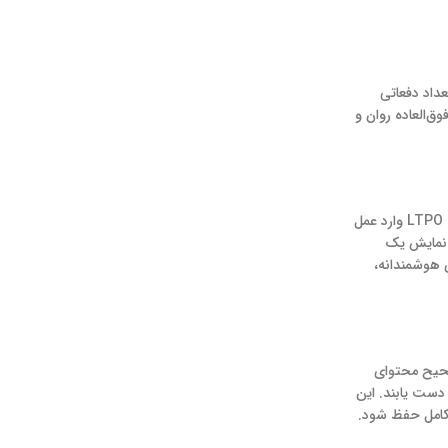
رخ نوسازی بالا به معنای تعداد دفعاتی
ق‌العاده روان و
​افزایش نرخ نوسازی ۱۲۰ هرتز به طور مداوم، مصرف باتری دستگاه را به شدت بالا می‌برد. در اینجا، فناوری LTPO (Low-Temperature Polycrystalline Oxide) وارد عمل
مثال، هنگام نمایش یک
 می‌دهند. این انعطاف‌پذیری هوشمندانه،
صحیح محتوای
یشگرهای جدید، قادرند به روشنایی‌های لحظه‌ای فوق‌العاده بالایی (گاهی اوقات تا بیش از ۲۵۰۰ نیت) دست یابند. این