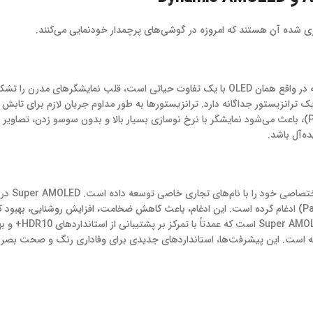
​فناوری AMOLED (Active-Matrix Organic Light-Emitting Diode)، که در واقع همان OLED با یک تفاوت حیاتی است، قلب نمایشگرها
، یک خازن و یک ترانزیستور جداگانه دارد. ترانزیستورها به طور مداوم جریان لازم برای تابش
تأمین می‌کنند. این مکانیزم کنترل فعال، برخلاف ماتریس غیرفعال (PMOLED)، باعث می‌شود نمایشگر با نرخ نوسازی بسیار بالا و بدون سوسو زدن،
ه‌آل باشد.
​شرکت سامسونگ، به عنوان پی
است که لایه لمسی (Digitizer) را مستقیماً بر روی خود لایه نمایشگر (Panel) ادغام کرده است. این ادغام، باعث کاهش ضخامت، افزایش رو
نور آفتاب و کاهش انعکاس می‌شود. Dynamic AMOLED 
ر آبی مضر توسعه یافته است. این پیشرفت‌ها، استانداردهای جدیدی برای وفاداری رنگ و صحت 