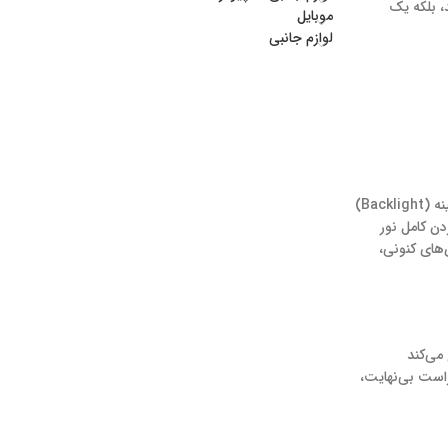
، بلکه یک
موبایل
لوازم جانبی
​فناوری LCD (Liquid Crystal Display) یا نمایشگر کریستال مایع، سال‌ها استاندارد غالب در صنعت بود. ساختار این نمایشگرها نیازمند یک منبع نور پس‌زمینه (Backlight)
صلی LCDها، عدم توانایی در خاموش کردن کامل نور
‌های کنونی،
 خود نور ساطع می‌کند
راست بی‌نهایت،