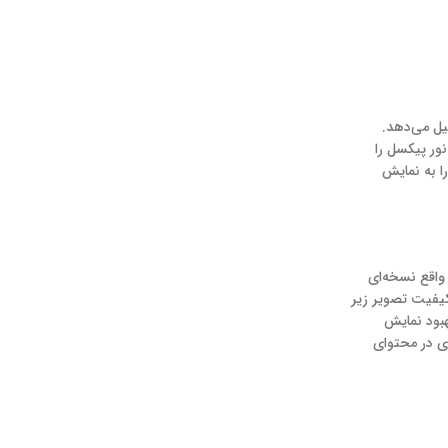
ی مدرن را تشکیل می‌دهد.
 نور پیکسل را
 تصاویر را به نمایش
شتاز تولید نمایشگرهای OLED، نسخه‌های اختصاصی خود را با نام‌های تجاری خاصی توسعه داده است. Super AMOLED در واقع نسخه‌ای
شنایی، بهبود کیفیت تصویر زیر
نسل جدیدتر Super AMOLED است که عمدتاً با تمرکز بر پشتیبانی از استاندارد‌های HDR10+ و بهبود نمایش
بصری در محتوای