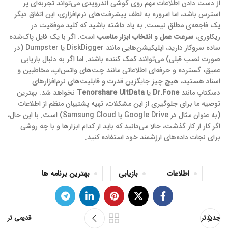
از دست دادن اطلاعات مهم روی گوشی اندرویدی می‌تواند تجربه‌ای پر
استرس باشد، اما امروزه به لطف پیشرفت‌های نرم‌افزاری، این اتفاق دیگر
یک فاجعه‌ی مطلق نیست. به یاد داشته باشید که کلید موفقیت در
ریکاوری،
سرعت عمل
و
انتخاب ابزار مناسب
است. اگر با یک فایل پاک‌شده
ساده سروکار دارید، اپلیکیشن‌هایی مانند DiskDigger یا Dumpster (در
صورت نصب قبلی) می‌توانند کمک کننده باشند. اما اگر به دنبال بازیابی
عمیق، گسترده و حرفه‌ای اطلاعاتی مانند چت‌های واتس‌اپ، مخاطبین و
اسناد هستید، هیچ چیز جایگزین قدرت و قابلیت‌های نرم‌افزارهای
دسکتاپ مانند
Dr.Fone
یا
Tenorshare UltData
نخواهد شد. بهترین
توصیه ما برای جلوگیری از این مشکلات، تهیه پشتیبان منظم از اطلاعات
(به عنوان مثال در Google Drive یا Samsung Cloud) است. با این حال،
اگر کار از کار گذشت، حالا می‌دانید که باید از کدام ابزارها و با چه روشی
برای نجات داده‌های ارزشمند خود استفاده کنید.
اطلاعات
بازیابی
بهترین برنامه ها
جدیدتر
قدیمی تر