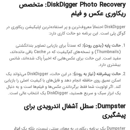
DiskDigger Photo Recovery: متخصص
ریکاوری عکس و فیلم
DiskDigger احتمالاً معروف‌ترین و پر استفاده‌ترین اپلیکیشن ریکاوری در
گوگل پلی است. این برنامه دو حالت کاری دارد:
حالت پایه (بدون روت):
که عمدتاً برای بازیابی تصاویر بندانگشتی
(Thumbnails) و نسخه‌های کم‌کیفیت که در Cache باقی مانده‌اند،
مفید است. این حالت برای عکس‌هایی که اخیراً پاک شده‌اند، شانس
بیشتری دارد.
حالت پیشرفته (نیاز به روت):
در این حالت، DiskDigger می‌تواند یک
اسکن عمیق روی حافظه انجام دهد و فایل‌های با کیفیت اصلی را بازیابی
کند. اگر اولویت شما فقط برگرداندن عکس‌ها و فیلم‌ها است و به دنبال
یک ابزار سبک و سریع هستید، DiskDigger یک انتخاب عالی است.
Dumpster: سطل آشغال اندرویدی برای
پیشگیری
Dumpster یک برنامه ریکاوری به معنای سنتی نیست، بلکه یک
ابزار