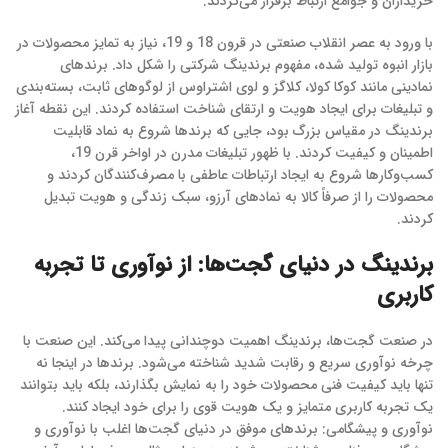
خریداران و جوامع ارتباط برقرار می‌کردند.
با ورود به عصر انقلاب صنعتی در قرون 18 و 19، نیاز به تمایز محصولات در
بازار انبوه تولید شده، مفهوم برندینگ شرکتی را شکل داد. برندهای
نمادینی مانند کوکا کولا، کلاگز و لوی اشتراوس از لوگوهای ثابت، بسته‌بندی
و تبلیغات برای ایجاد هویت و ارتقای شناخت استفاده کردند. این نقطه آغاز
برندینگ در مقیاس بزرگ بود، جایی که برندها شروع به نماد قابلیت
اطمینان و کیفیت کردند. با ظهور تبلیغات مدرن در اواخر قرن 19،
کسب‌وکارها شروع به ایجاد ارتباطات عاطفی با مصرف‌کنندگان کردند و
محصولات را از صرفاً کالا به نمادهای آرزو، سبک زندگی و هویت تبدیل
کردند.
برندینگ در دنیای گجت‌ها: از نوآوری تا تجربه
کاربری
در صنعت گجت‌ها، برندینگ اهمیت دوچندانی پیدا می‌کند. این صنعت با
چرخه نوآوری سریع و رقابت شدید شناخته می‌شود. برندها در اینجا نه
تنها باید کیفیت فنی محصولات خود را به نمایش بگذارند، بلکه باید بتوانند
یک تجربه کاربری متمایز و یک هویت قوی را برای خود ایجاد کنند.
نوآوری و پیشگامی: برندهای موفق در دنیای گجت‌ها اغلب با نوآوری و