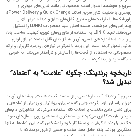
سریع و هوشمند استوار است. محصولاتی مانند شارژرهای دیواری و
رومیزی با قابلیت شارژ سریع (مانند Quick Charge و Power Delivery)،
پاوربانک‌ها با ظرفیت‌های متنوع، کابل‌های شارژ و دیتا با دوام بالا، و
چندراهی‌های هوشمند، هسته اصلی سبد محصولات LDNIO را تشکیل
می‌دهند. تعهد LDNIO به استفاده از فناوری‌های نوین، کیفیت ساخت بالا،
و رعایت استانداردهای ایمنی، آن را به گزینه‌ای قابل اعتماد در بازار لوازم
جانبی تبدیل کرده است. این برند با تمرکز بر نیازهای روزمره کاربران و ارائه
محصولاتی که استفاده از گجت‌ها را آسان‌تر و کارآمدتر می‌کنند، به خوبی
جایگاه خود را پیدا کرده است.
تاریخچه برندینگ: چگونه “علامت” به “اعتماد”
تبدیل شد؟
مفهوم “برندینگ” بسیار قدیمی‌تر از صنعت گجت‌هاست. ریشه‌های آن به
دوران باستان بازمی‌گردد، جایی که مصریان، یونانیان و رومیان از نمادهایی
برای نشان دادن مالکیت یا اصالت کالا استفاده می‌کردند. کشاورزان دام‌های
خود را علامت‌گذاری می‌کردند و صنعتگران امضاهایی روی سفال‌های خود
حک می‌کردند تا کیفیت و منشا کار خود را مشخص کنند. این نمادها نه تنها
عملکردی بودند، بلکه حامل معنا، سنت و حسی از غرور بودند که با