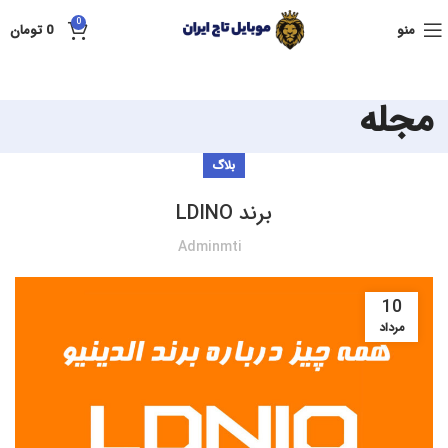
0
منو
0
تومان
مجله
بلاگ
برند LDINO
Adminmti
10
مرداد