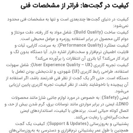
کیفیت در گجت‌ها: فراتر از مشخصات فنی
کیفیت در دنیای گجت‌ها چندبعدی است و تنها به مشخصات فنی محدود
نمی‌شود:
کیفیت ساخت (Build Quality): شامل مواد به کار رفته، دقت مونتاژ و
دوام کلی محصول در برابر استفاده روزمره و عوامل محیطی است.
کیفیت عملکرد (Performance Quality): به سرعت، کارایی، ثبات و
قابلیت اطمینان نرم‌افزار و سخت‌افزار اشاره دارد. آیا دستگاه بدون لگ و
ایراد کار می‌کند؟ آیا باتری آن انتظارات را برآورده می‌کند؟
کیفیت تجربه کاربری (User Experience Quality – UX): شامل سهولت
استفاده، طراحی رابط کاربری (UI) شهودی، و لذت‌بخش بودن تعامل با
دستگاه است. حتی اگر یک گجت از نظر فنی قدرتمند باشد، اگر استفاده از
آن پیچیده یا ناخوشایند باشد، از نظر کیفیت تجربه کاربری پایین ارزیابی
می‌شود.
ایمنی (Safety): به خصوص در مورد لوازم جانبی شارژ مانند محصولات
LDNIO، ایمنی در برابر مواردی مانند نوسانات برق، گرم شدن بیش از حد، و
اتصال کوتاه حیاتی است. برندهای با کیفیت، استانداردهای ایمنی
سخت‌گیرانه‌ای را رعایت می‌کنند.
پشتیبانی و به‌روزرسانی (Support & Updates): کیفیت یک گجت
همچنین با طول عمر پشتیبانی نرم‌افزاری و دسترسی به به‌روزرسانی‌های