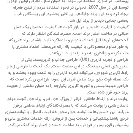
پیشگامی در فناوری شناخته می‌شوند. به عنوان مثال، معرفی اولین آیفون
توسط اپل در سال 2007، تحولی در نحوه استفاده مردم از تلفن همراه
ایجاد کرد و به این برند جایگاهی بی‌نظیر بخشید. این پیشگامی فنی،
بخشی جدایی ناپذیر از برند اپل شد.
کیفیت و قابلیت اطمینان: در بازار گجت‌ها، کیفیت محصول یک عامل
حیاتی در ساخت اعتبار برند است. مصرف‌کنندگان انتظار دارند که
گجت‌های آن‌ها قابل اعتماد، بادوام و با عملکرد ثابت باشند. برندهایی که
به طور مداوم محصولاتی با کیفیت بالا ارائه می‌دهند، اعتماد مشتری را
جلب کرده و وفاداری به برند را تقویت می‌کنند.
طراحی و تجربه کاربری (UX): طراحی جذاب و کاربرپسند، یکی از
ستون‌های اصلی برندینگ در این صنعت است. یک گجت با طراحی زیبا و
رابط کاربری شهودی، می‌تواند تجربه کاربری را به شدت بهبود بخشد و به
یک نقطه قوت برای برند تبدیل شود. اپل نمونه بارز این رویکرد است که
طراحی مینیمالیستی و تجربه کاربری یکپارچه را به عنوان بخشی از هویت
برند خود قرار داده است.
روایت برند و ارتباط عاطفی: فراتر از ویژگی‌های فنی، برندهای گجت موفق
داستان‌هایی را روایت می‌کنند که با مصرف‌کنندگان ارتباط عاطفی برقرار
می‌کند. این داستان‌ها می‌توانند حول محور خلاقیت، اتصال، یا توانمندسازی
فردی باشند.پشتیبانی و خدمات پس از فروش: ارائه خدمات مشتری عالی و
پشتیبانی قوی پس از فروش، به ساخت اعتماد و اعتبار برند کمک می‌کند.